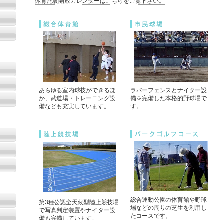
体育施設開放カレンダーはこちらをご覧下さい。
あらゆる室内球技ができるほ
ラバーフェンスとナイター設
か、武道場・トレーニング設
備を完備した本格的野球場で
備なども充実しています。
す。
総合運動公園の体育館や野球
第3種公認全天候型陸上競技場
場などの周りの芝生を利用し
で写真判定装置やナイター設
たコースです。
備も完備しています。